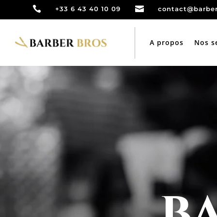


+33 6 43 40 10 09
contact@barber
A propos
Nos s
B