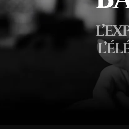
L’EX
L’É