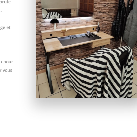
 brute
,
ge et
ou pour
r vous