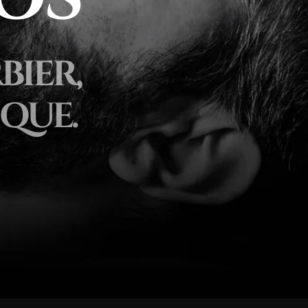
BIER,
QUE.